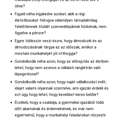
ölnie?
Figyeli néha irigykedve azokat, akik a régi
életstílusukat felrugva valamilyen társadalmilag
felelőtlennek titulált szenvedélyüknek hódolnak, nem
figyelve a pénzre?
Egyre többször veszi észre, hogy álmodozik és az
álmodozásának tárgya az az időszak, amikor a
mostani munkahelyét jól otthogyja?
Gondolkodik néha azon, hogy az előrejutás az életben
lehet, hogy nem azonos a vállalati ranglétrán való
lépegetéssel?
Gondolkodik néha azon, hogy saját vállalkozást indít,
idejét valami olyannak szentelve, ami igazán érdekli és
ezt úgy, hogy lehet, hogy kevebbet keres belőle?
Érzékeli, hogy a családja, a gyermekei igazából több
időt akarnának és érdemelnének, és már nem
egyértelmű, hogy a munkahelyi feladatokat részesíti