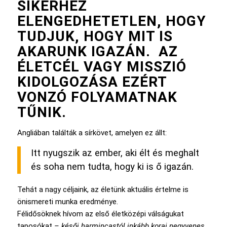
SIKERHEZ
ELENGEDHETETLEN, HOGY
TUDJUK, HOGY MIT IS
AKARUNK IGAZÁN. AZ
ÉLETCÉL VAGY MISSZIÓ
KIDOLGOZÁSA EZÉRT
VONZÓ FOLYAMATNAK
TŰNIK.
Angliában találták a sírkövet, amelyen ez állt:
Itt nyugszik az ember, aki élt és meghalt
és soha nem tudta, hogy ki is ő igazán.
Tehát a nagy céljaink, az életünk aktuális értelme is
önismereti munka eredménye.
Félidősöknek hívom az első életközépi válságukat
taposókat
– késői harmincastól inkább korai negyvenes