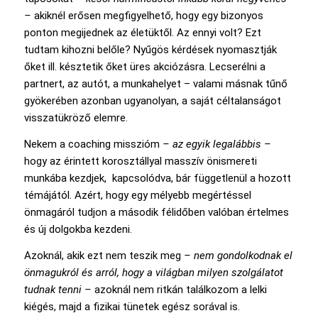
–
akiknél erősen megfigyelhető, hogy egy bizonyos
ponton megijednek az életüktől. Az ennyi volt? Ezt
tudtam kihozni belőle? Nyűgös kérdések nyomasztják
őket ill. késztetik őket üres akciózásra. Lecserélni a
partnert, az autót, a munkahelyet – valami másnak tűnő
gyökerében azonban ugyanolyan, a saját céltalanságot
visszatükröző elemre.
Nekem a coaching misszióm
– az egyik legalábbis –
hogy az érintett korosztállyal masszív önismereti
munkába kezdjek, kapcsolódva, bár függetlenül a hozott
témájától. Azért, hogy egy mélyebb megértéssel
önmagáról tudjon a második félidőben valóban értelmes
és új dolgokba kezdeni.
Azoknál, akik ezt nem teszik meg
– nem gondolkodnak el
önmagukról és arról, hogy a világban milyen szolgálatot
tudnak tenni –
azoknál nem ritkán találkozom a lelki
kiégés, majd a fizikai tünetek egész sorával is.