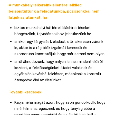
A munkahelyi sikereink ellenére lelkileg
belepistultunk a feladatunkba, pozíciónkba, nem
látjuk az utunkat, ha
biztos munkahelyi háttérrel álláshirdetéseket
böngészünk, fejvadászokhoz jelentkezünk be
amikor egy tárgyalást, eladást, stb. sikeresen zárunk
le, akkor is a régi idők izgalmát keressük és
szomorúan konstatáljuk, hogy már semmi sem olyan
arról álmodozunk, hogy milyen lenne, mindent előlről
kezdeni, a felelősségünket átadni valakinek és
egyáltalán kevésbé felelősen, másoknak a kontrollt
átengedve élni az életünket
További kérdések:
Kapja néha magát azon, hogy azon gondolkodik, hogy
mi értelme az egésznek és hogy tényleg ebbe a
munkába ennyi energiáját és az életét bele kell-e