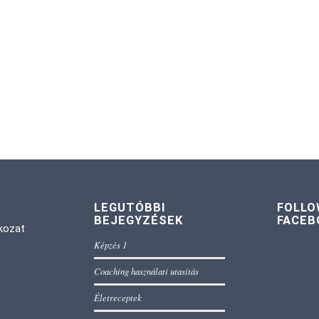
LEGUTÓBBI
FOLLO
BEJEGYZÉSEK
FACEB
kozat
Képzés 1
Coaching használati utasítás
Életreceptek