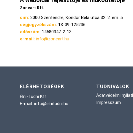
Zoneart Kft.
cím:
2000 Szentendre, Kondor Béla utca 32. 2. em. 5.
cégjegyzékszám:
13-09-125236
adószám:
14580347-2-13
e-mail:
info@zoneart.hu
ELÉRHETŐSÉGEK
TUDNIVALÓK
Adatvédelmi nyilat
Élni-Tudni Kft.
Impresszum
E-mail: info@elnitudni.hu