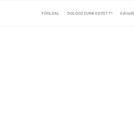
FŐOLDAL
DOLGOZZUNK EGYÜTT!
Edited