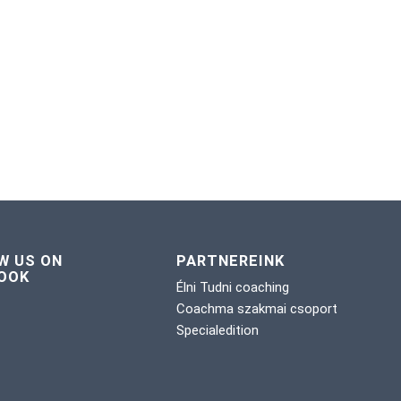
W US ON
PARTNEREINK
OOK
Élni Tudni coaching
Coachma szakmai csoport
Specialedition