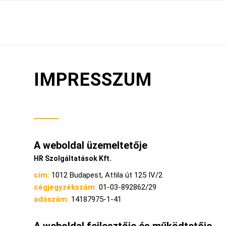
IMPRESSZUM
A weboldal üzemeltetője
HR Szolgáltatások Kft.
cím:
1012 Budapest, Attila út 125 IV/2
cégjegyzékszám:
01-03-892862/29
adószám:
14187975-1-41
A weboldal fejlesztője és működtetője