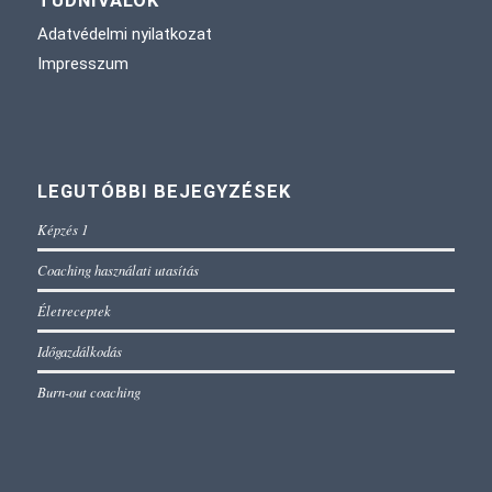
TUDNIVALÓK
Adatvédelmi nyilatkozat
Impresszum
LEGUTÓBBI BEJEGYZÉSEK
Képzés 1
Coaching használati utasítás
Életreceptek
Időgazdálkodás
Burn-out coaching