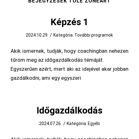
BEJEGYZÉSEK TŐLE ZONEART
Képzés 1
/
2024.10.29.
Kategória:
További programok
Akik ismernek, tudják, hogy coachingban nehezen
tűröm meg az időgazdálkodás témáját.
Egyszerűen azért, mert aki az idejével akar jobban
gazdálkodni, ami egy egyszeri
Időgazdálkodás
/
2024.07.26.
Kategória:
Egyéb