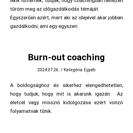
Akik ismernek, tudják, hogy coachingban nehezen
tűröm meg az időgazdálkodás témáját.
Egyszerűen azért, mert aki az idejével akar jobban
gazdálkodni, ami egy egyszeri
Burn-out coaching
/
2024.07.26.
Kategória:
Egyéb
A boldogsághoz és sikerhez elengedhetetlen,
hogy tudjuk, hogy mit is akarunk igazán. Az
életcél vagy misszió kidolgozása ezért vonzó
folyamatnak tűnik.