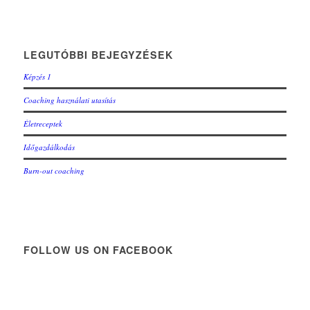
LEGUTÓBBI BEJEGYZÉSEK
Képzés 1
Coaching használati utasítás
Életreceptek
Időgazdálkodás
Burn-out coaching
FOLLOW US ON FACEBOOK