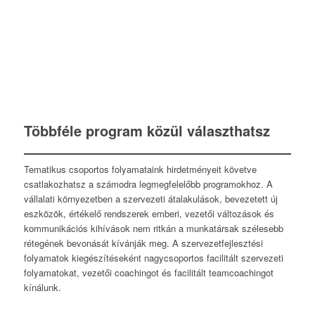
Többféle program közül választhatsz
Tematikus csoportos folyamataink hirdetményeit követve
csatlakozhatsz a számodra legmegfelelőbb programokhoz. A
vállalati környezetben a szervezeti átalakulások, bevezetett új
eszközök, értékelő rendszerek emberi, vezetői változások és
kommunikációs kihívások nem ritkán a munkatársak szélesebb
rétegének bevonását kívánják meg. A szervezetfejlesztési
folyamatok kiegészítéseként nagycsoportos facilitált szervezeti
folyamatokat, vezetői coachingot és facilitált teamcoachingot
kínálunk.